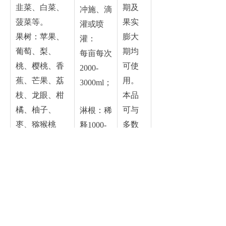
韭菜、白菜、
期及
冲施、滴
菠菜等。
果实
灌或喷
果树：苹果、
膨大
灌：
葡萄、梨、
期均
每亩每次
桃、樱桃、香
可使
2000-
蕉、芒果、荔
用。
3000ml；
枝、龙眼、柑
本品
橘、柚子、
可与
淋根：稀
枣、猕猴桃
多数
释1000-
等。
农
1500倍；
大田：花生、
药、
喷施：稀
大豆、玉米、
肥料
释500-
水稻、棉花、
混
800倍。
小麦等。
用，
经济作物：中
混用