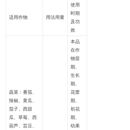
使用
时期
适用作物
用法用量
及功
效
本品
在作
物苗
期、
生长
期、
蔬菜：番茄、
花蕾
辣椒、黄瓜、
期、
茄子、西甜
初花
瓜、草莓、西
期、
葫芦、芸豆、
幼果