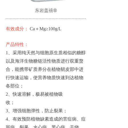
东岩盖禧®
有效成分：
Ca＋Mg≥100g/L
产品特性：
1、采用纯天然与细胞原生质相似的糖醇
以及海洋生物糖链活性物质进行双重螯
合，能携带矿质养分在植物韧皮部中进
行快速运输，使营养物质快速到达植物
各部位；
2、快速溶解，极易被植物吸
收；
3、增强细胞弹性，防止裂果；
4、有效预防植物缺素造成的苦痘病、痘
斑病、裂果、水心病、黑心病、干烧