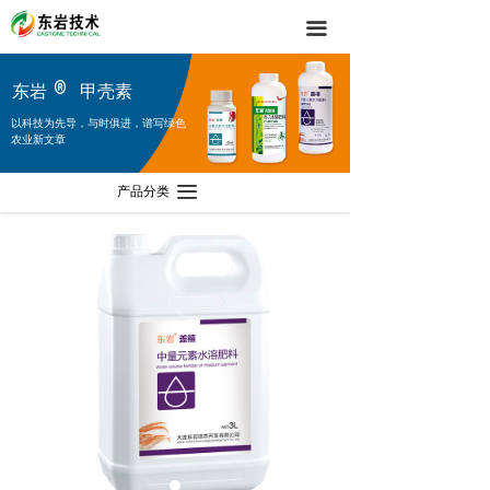
끀
东岩
甲壳素
以科技为先导，与时俱进，谱写绿色
农业新文章
产品分类
끀