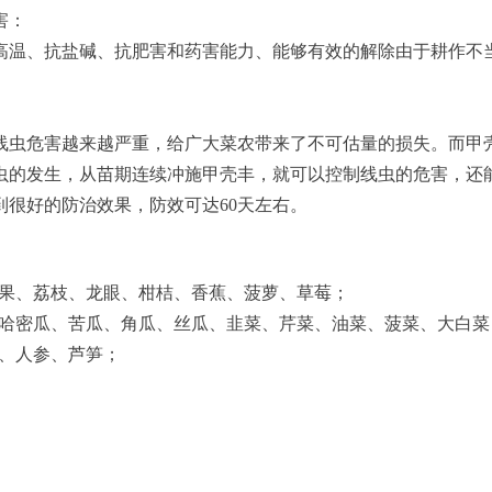
害：
高温、抗盐碱、抗肥害和药害能力、能够有效的解除由于耕作不
线虫危害越来越严重，给广大菜农带来了不可估量的损失。而甲
线虫的发生，从苗期连续冲施甲壳丰，就可以控制线虫的危害，
很好的防治效果，防效可达60天左右。
芒果、荔枝、龙眼、柑桔、香蕉、菠萝、草莓；
、哈密瓜、苦瓜、角瓜、丝瓜、韭菜、芹菜、油菜、菠菜、大白
卜、人参、芦笋；
。