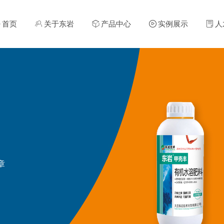
ꀇ
首页
ꁘ
关于东岩
ꁦ
产品中心
ꄤ
实例展示
ꂓ
人
章