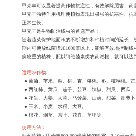
甲壳丰可以显著提高作物抗逆性，有效解除肥害、药
甲壳丰独特作用机理使植物表现出极强的抗寒性、抗
正常生长。
甲壳丰是生物防治线虫的首选产品：
随着蔬菜保护地面积的不断增加和种植时间的延长，
期内可使放线菌增加1000倍以上，能够有效地控制
病较重的植株，配以阿维菌素类农药灌根，就可以达到
适用农作物:
● 葡萄、苹果、梨、桃、杏、樱桃、枣、猕猴桃、
● 西红柿、黄瓜、茄子、芸豆、辣椒、甜瓜、西瓜
● 花生、大姜、大蒜、马铃薯、山药、甜菜、胡萝
● 玉米、小麦、水稻、大豆;
● 棉花、烟草、茶叶、花卉、草坪等。
使用方法：
叶面喷施：甲壳丰600-800倍液均匀喷雾，7-10天一次