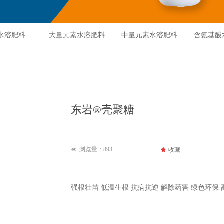
水溶肥料
大量元素水溶肥料
中量元素水溶肥料
含氨基酸
东岩®壳聚糖
浏览量：
893
끄
收藏
넶
强根壮苗 低温生根 抗病抗逆 解除药害 绿色环保