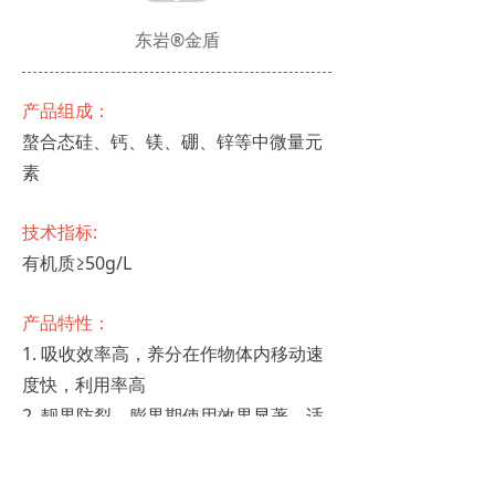
东岩®金盾
产品组成：
螯合态硅、钙、镁、硼、锌等中微量元
素
技术指标:
有机质≥50g/L
产品特性：
1. 吸收效率高，养分在作物体内移动速
度快，利用率高
2. 靓果防裂，膨果期使用效果显著，适
配多数作物