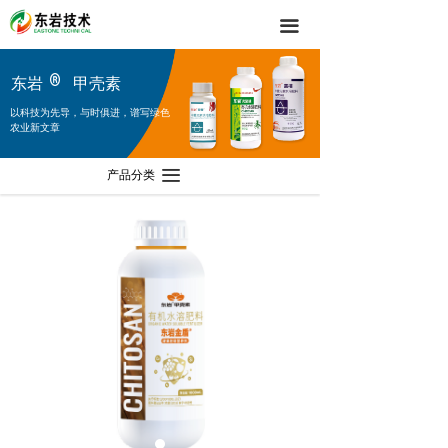
끀
东岩
甲壳素
以科技为先导，与时俱进，谱写绿色
农业新文章
产品分类
끀